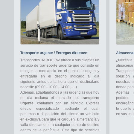
Transporte urgente / Entregas directas:
Almacenami
Transportes BAROHEVA ofrece a sus clientes un
¿Necesit
servicio de
transporte urgente
que consiste en
almacenar
recoger la mercancía en el punto de origen y
Transpo
entregarla en el destino indicado al día
solución
siguiente antes de la hora que el destinatario
nuestras i
necesite (09:00 ; 10:00 ; 14:00 ; …)
donde pode
Además, adaptándonos a las urgencias que hoy
Además p
en día reclama el mercado del
transporte
pedido
urgente
, contamos con un servicio Express
encargándo
directo especializado mediante el cual,
lo que le 
ponemos a disposición del cliente un vehículo
en sus cos
en exclusiva para que le carguen la mercancía y
valla directamente a cualquier punto de destino
dentro de la península. Este tipo de servicios