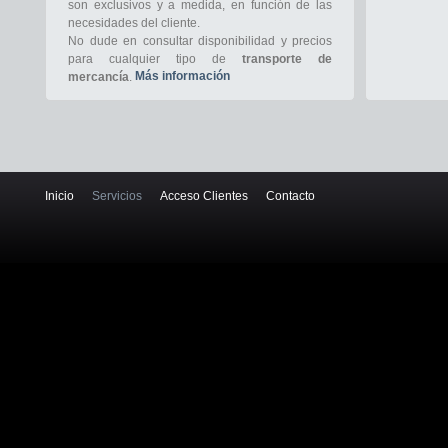
son exclusivos y a medida, en función de las
necesidades del cliente.
No dude en consultar disponibilidad y precios
para cualquier tipo de
transporte de
Más información
mercancía
.
Inicio
Servicios
Acceso Clientes
Contacto